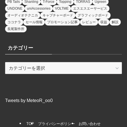
PB Tails
Shanling
T-Force
Topping
TORRAS
Ugreen
UNDONE
uniAccessories
VOLTME
エスエスエーサービス
オーディオテクニカ
キャプチャーボード
グラフィックボード
ココナラ
セール情報
プロモーション記事
レビュー
収益
解説
長尾製作所
カテゴリー
カ
テ
ゴ
リ
ー
Tweets by MeteoR_oo0
TOP
プライバシーポリシー
お問い合わせ