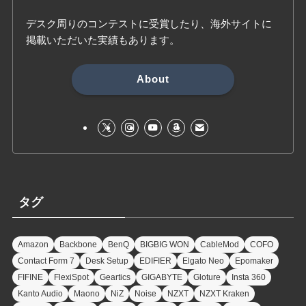
デスク周りのコンテストに受賞したり、海外サイトに
掲載いただいた実績もあります。
About
タグ
Amazon
Backbone
BenQ
BIGBIG WON
CableMod
COFO
Contact Form 7
Desk Setup
EDIFIER
Elgato Neo
Epomaker
FIFINE
FlexiSpot
Geartics
GIGABYTE
Gloture
Insta 360
Kanto Audio
Maono
NiZ
Noise
NZXT
NZXT Kraken